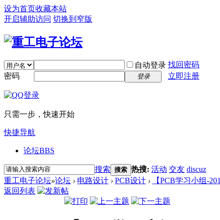
设为首页
收藏本站
开启辅助访问
切换到窄版
找回密码
自动登录
密码
立即注册
登录
只需一步，快速开始
快捷导航
论坛
BBS
搜索
热搜:
活动
交友
discuz
搜索
重工电子论坛
»
论坛
›
电路设计
›
PCB设计
›
【PCB学习小组-2
返回列表