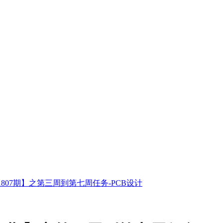
01807期】之第三周到第七周任务-PCB设计