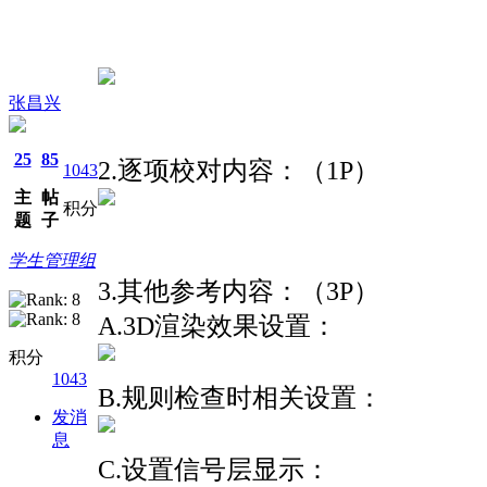
张昌兴
25
85
2.逐项校对内容：（1P）
1043
主
帖
积分
题
子
学生管理组
3.其他参考内容：（3P）
A.3D渲染效果设置：
积分
1043
B.规则检查时相关设置：
发消
息
C.设置信号层显示：