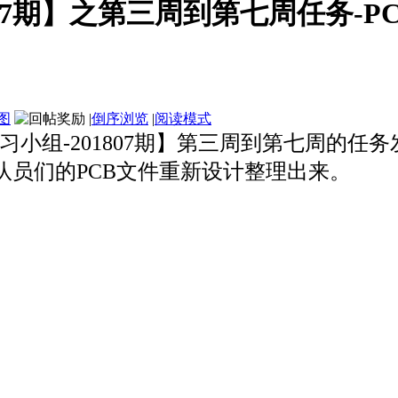
807期】之第三周到第七周任务-P
图
|
倒序浏览
|
阅读模式
CB学习小组-201807期】第三周到第七周
队员们的PCB文件重新设计整理出来。