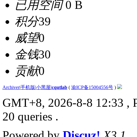
已用空间
0 B
积分
39
威望
0
金钱
30
贡献
0
Archiver
|
手机版
|
小黑屋
|
cqutlab
(
渝ICP备15004556号
)
GMT+8, 2026-8-8 12:33
, 
20 queries .
Powered by
Discuz!
X3.1