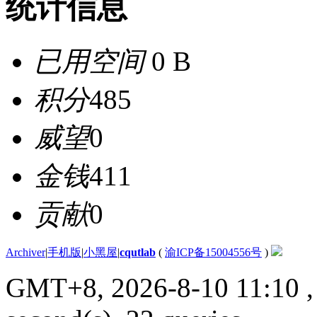
统计信息
已用空间
0 B
积分
485
威望
0
金钱
411
贡献
0
Archiver
|
手机版
|
小黑屋
|
cqutlab
(
渝ICP备15004556号
)
GMT+8, 2026-8-10 11:10
,